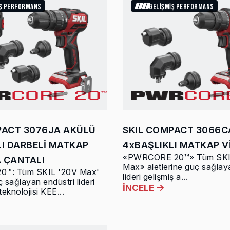
İŞ PERFORMANS
GELİŞMİŞ PERFORMANS
PACT 3076JA AKÜLÜ
SKIL COMPACT 3066C
LI DARBELİ MATKAP
4xBAŞLIKLI MATKAP 
«PWRCORE 20™» Tüm SKI
 ÇANTALI
Max» aletlerine güç sağlay
™: Tüm SKIL '20V Max'
lideri gelişmiş a...
ç sağlayan endüstri lideri
İNCELE
 teknolojisi KEE...