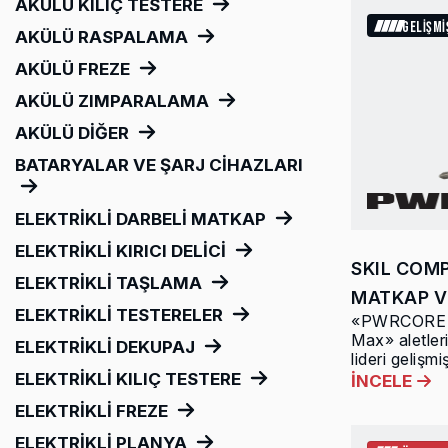
AKÜLÜ KILIÇ TESTERE
GELİŞM
AKÜLÜ RASPALAMA
AKÜLÜ FREZE
AKÜLÜ ZIMPARALAMA
AKÜLÜ DİĞER
BATARYALAR VE ŞARJ CİHAZLARI
ELEKTRİKLİ DARBELİ MATKAP
ELEKTRİKLİ KIRICI DELİCİ
SKIL COM
ELEKTRİKLİ TAŞLAMA
MATKAP V
ELEKTRİKLİ TESTERELER
«PWRCORE 
Max» aletler
ELEKTRİKLİ DEKUPAJ
lideri gelişmiş
ELEKTRİKLİ KILIÇ TESTERE
İNCELE
ELEKTRİKLİ FREZE
ELEKTRİKLİ PLANYA