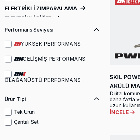
YÜKSEK 
ELEKTRİKLİ ZIMPARALAMA
ELEKTRİKLİ DİĞER
Performans Seviyesi
YÜKSEK PERFORMANS
GELİŞMİŞ PERFORMANS
SKIL POW
OLAĞANÜSTÜ PERFORMANS
AKÜLÜ MA
Dijital kömü
Ürün Tipi
daha fazla ve
uzun kullanı
Tek Ürün
İNCELE
Çantalı Set