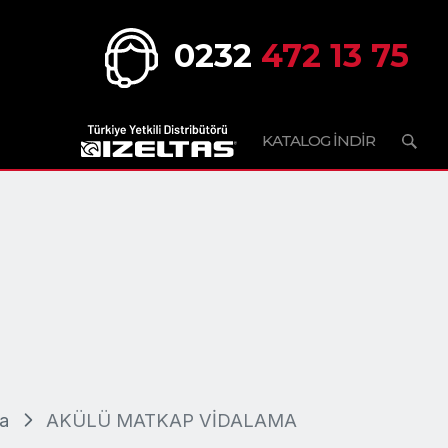
0232
472 13 75
KATALOG İNDİR
a
AKÜLÜ MATKAP VİDALAMA