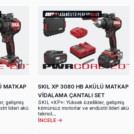
OLAĞANÜSTÜ PERFORMANS
LÜ MATKAP
SKIL XP 3080 HB AKÜLÜ MATKAP
VİDALAMA ÇANTALI SET
r, gelişmiş
SKIL «XP»: Yüksek özellikler, gelişmiş
ri lideri akü
kömürsüz motorlar ve endüstri lideri akü
teknol...
İNCELE