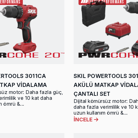
PERFORMANS
YÜKSEK PERFORMANS
ERTOOLS 3011CA
SKIL POWERTOOLS 30
TKAP VİDALAMA
AKÜLÜ MATKAP VİDA
rsüz motor: Daha fazla güç,
ÇANTALI SET
rimlilik ve 10 kat daha
Dijital kömürsüz motor: Dah
m ömrü &...
daha fazla verimlilik ve 10 
uzun kullanım ömrü &...
İNCELE