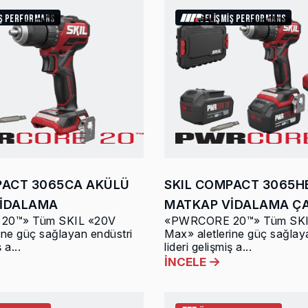
İŞ PERFORMANS
GELİŞMİŞ PERFORMANS
PACT 3065CA AKÜLÜ
SKIL COMPACT 3065H
İDALAMA
MATKAP VİDALAMA ÇA
20™» Tüm SKIL «20V
«PWRCORE 20™» Tüm SKI
ine güç sağlayan endüstri
Max» aletlerine güç sağlay
 a...
lideri gelişmiş a...
İNCELE