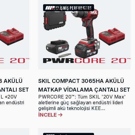
GELİŞMİŞ PERFORMANS
B AKÜLÜ
SKIL COMPACT 3065HA AKÜLÜ
NTALI SET
MATKAP VİDALAMA ÇANTALI SET
L «20V
PWRCORE 20™: Tüm SKIL '20V Max'
an endüstri
aletlerine güç sağlayan endüstri lideri
gelişimli akü teknolojisi KEE...
İNCELE