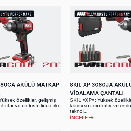
NÜSTÜ PERFORMANS
OLAĞANÜSTÜ PERFORMANS
3080CA AKÜLÜ MATKAP
SKIL XP 3080JA AKÜ
A
VİDALAMA ÇANTALI
üksek özellikler, gelişmiş
SKIL «XP»: Yüksek özellikle
orlar ve endüstri lideri akü
kömürsüz motorlar ve endüst
teknol...
İNCELE