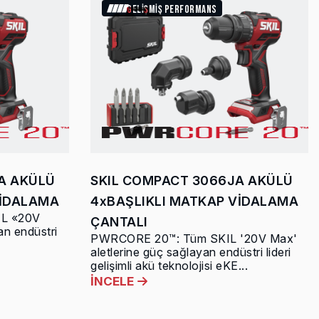
GELİŞMİŞ PERFORMANS
A AKÜLÜ
SKIL COMPACT 3066JA AKÜLÜ
VİDALAMA
4xBAŞLIKLI MATKAP VİDALAMA
L «20V
ÇANTALI
an endüstri
PWRCORE 20™: Tüm SKIL '20V Max'
aletlerine güç sağlayan endüstri lideri
gelişimli akü teknolojisi eKE...
İNCELE