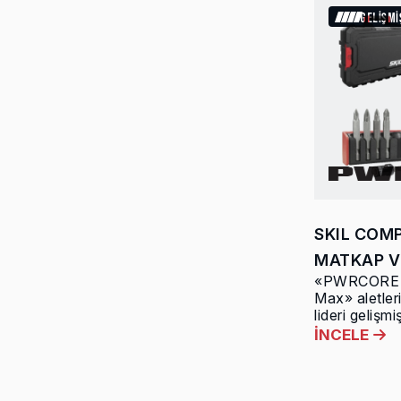
GELİŞM
SKIL COM
MATKAP V
«PWRCORE 
Max» aletler
lideri gelişmiş
İNCELE