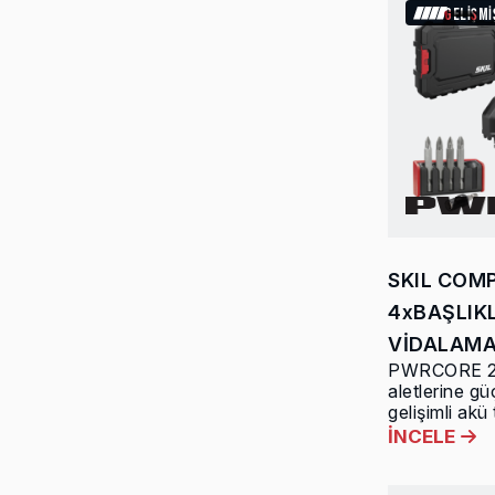
GELİŞM
SKIL COM
4xBAŞLIK
VİDALAMA
PWRCORE 20
aletlerine gü
gelişimli akü
İNCELE