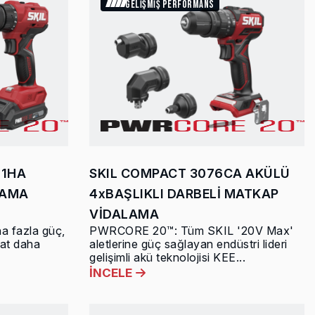
GELİŞMİŞ PERFORMANS
11HA
SKIL COMPACT 3076CA AKÜLÜ
LAMA
4xBAŞLIKLI DARBELİ MATKAP
VİDALAMA
a fazla güç,
PWRCORE 20™: Tüm SKIL '20V Max'
kat daha
aletlerine güç sağlayan endüstri lideri
gelişimli akü teknolojisi KEE...
İNCELE