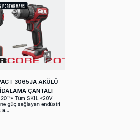
İŞ PERFORMANS
PACT 3065JA AKÜLÜ
İDALAMA ÇANTALI
20™» Tüm SKIL «20V
ine güç sağlayan endüstri
 a...