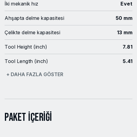
İki mekanik hız
Evet
Ahşapta delme kapasitesi
50 mm
Çelikte delme kapasitesi
13 mm
Tool Height (inch)
7.81
Tool Length (inch)
5.41
+ DAHA FAZLA GÖSTER
Tool Weight (lbs)
1.68
Tool Width (inch)
2.66
Maksimum. Vida Kapasitesi
10
(mm)
Paket İçeriği
Mandren kapasitesi
10 mm