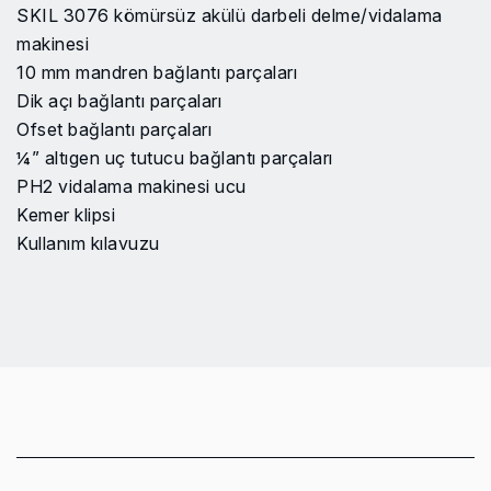
Vida kapasitesi
10 mm
SKIL 3076 kömürsüz akülü darbeli delme/vidalama
makinesi
Mandren tipi
Çıkartılabilir mandren
10 mm mandren bağlantı parçaları
Dik açı bağlantı parçaları
Akü hariç net ağırlık
0.76 kg
Ofset bağlantı parçaları
¼” altıgen uç tutucu bağlantı parçaları
Gerilim
20 V Max
PH2 vidalama makinesi ucu
Kemer klipsi
Maks. sıkı bağlantı torku
60 N·m
Kullanım kılavuzu
Akü tipi
Lityum İyon
Maks. darbe hızı
0-7500/0-27000 IPM
Voltaj
20 V
Ürün adı veya Kodu Arayın
Hayır
Ürün adı veya Kodu Arayın
Evet