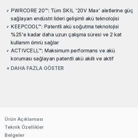
PWRCORE 20™: Tüm SKIL '20V Max' aletlerine güç
sağlayan endüstri lideri gelişimli akü teknolojisi
KEEPCOOL™: Patentli akü soğutma teknolojisi
%25'e kadar daha uzun çalışma süresi ve 2 kat
kullanım ömrü sağlar
ACTIVCELL™: Maksimum performans ve akü
koruması sağlayan patentli akü akıllı ve aktif
etkileşimi
+ DAHA FAZLA GÖSTER
Dijital kömürsüz motor: Daha fazla güç, daha fazla
verimlilik ve 10 kat daha uzun kullanım ömrü
Maksimum esneklik için değiştirilebilir bağlantı
parçalarına sahip çok kafalı darbeli matkap
Dört değiştirilebilir bağlantı parçası: 1. Mandren
bağlantı parçaları, 2. Dik açılı bağlantı parçaları, 3.
Ürün Açıklaması
Ofset bağlantı parçaları, 4. Altıgen (1/4") uç tutucu
Teknik Özellikler
bağlantı parçaları
Belgeler