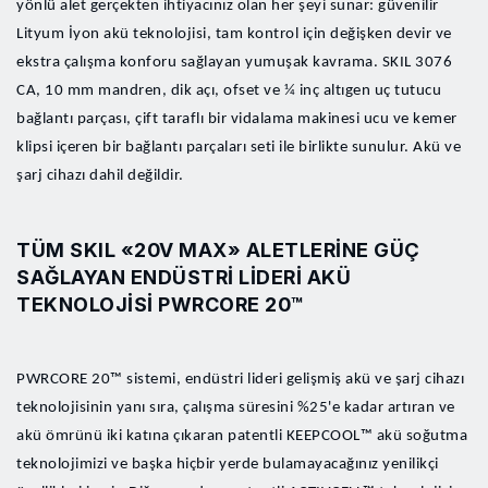
yönlü alet gerçekten ihtiyacınız olan her şeyi sunar: güvenilir
Lityum İyon akü teknolojisi, tam kontrol için değişken devir ve
ekstra çalışma konforu sağlayan yumuşak kavrama. SKIL 3076
CA, 10 mm mandren, dik açı, ofset ve ¼ inç altıgen uç tutucu
bağlantı parçası, çift taraflı bir vidalama makinesi ucu ve kemer
klipsi içeren bir bağlantı parçaları seti ile birlikte sunulur. Akü ve
şarj cihazı dahil değildir.
TÜM SKIL «20V MAX» ALETLERINE GÜÇ
SAĞLAYAN ENDÜSTRI LIDERI AKÜ
TEKNOLOJISI PWRCORE 20™
PWRCORE 20™ sistemi, endüstri lideri gelişmiş akü ve şarj cihazı
teknolojisinin yanı sıra, çalışma süresini %25'e kadar artıran ve
akü ömrünü iki katına çıkaran patentli KEEPCOOL™ akü soğutma
teknolojimizi ve başka hiçbir yerde bulamayacağınız yenilikçi