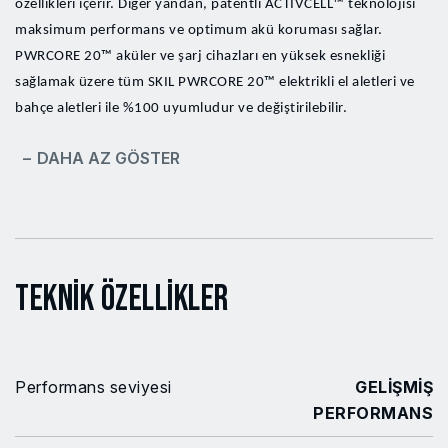
özellikleri içerir. Diğer yandan, patentli ACTIVCELL™ teknolojisi
maksimum performans ve optimum akü koruması sağlar.
PWRCORE 20™ aküler ve şarj cihazları en yüksek esnekliği
sağlamak üzere tüm SKIL PWRCORE 20™ elektrikli el aletleri ve
bahçe aletleri ile %100 uyumludur ve değiştirilebilir.
− DAHA AZ GÖSTER
Teknik Özellikler
Performans seviyesi
GELİŞMİŞ
PERFORMANS