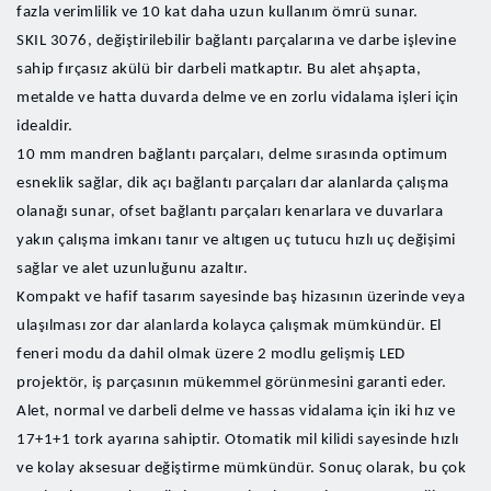
fazla verimlilik ve 10 kat daha uzun kullanım ömrü sunar.
SKIL 3076, değiştirilebilir bağlantı parçalarına ve darbe işlevine
sahip fırçasız akülü bir darbeli matkaptır. Bu alet ahşapta,
metalde ve hatta duvarda delme ve en zorlu vidalama işleri için
idealdir.
10 mm mandren bağlantı parçaları, delme sırasında optimum
esneklik sağlar, dik açı bağlantı parçaları dar alanlarda çalışma
olanağı sunar, ofset bağlantı parçaları kenarlara ve duvarlara
yakın çalışma imkanı tanır ve altıgen uç tutucu hızlı uç değişimi
sağlar ve alet uzunluğunu azaltır.
Kompakt ve hafif tasarım sayesinde baş hizasının üzerinde veya
ulaşılması zor dar alanlarda kolayca çalışmak mümkündür. El
feneri modu da dahil olmak üzere 2 modlu gelişmiş LED
projektör, iş parçasının mükemmel görünmesini garanti eder.
Alet, normal ve darbeli delme ve hassas vidalama için iki hız ve
17+1+1 tork ayarına sahiptir. Otomatik mil kilidi sayesinde hızlı
ve kolay aksesuar değiştirme mümkündür. Sonuç olarak, bu çok