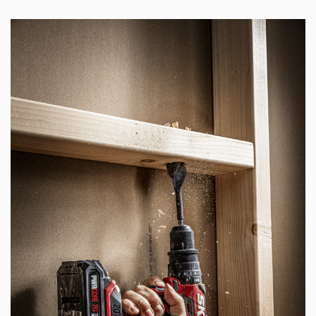
Baş hizasının üzerinde veya ulaşılması zor dar
alanlarda çalışmak için kompakt ve hafif tasarım
Üç fonksiyon: vidalama, delme ve darbeli delme
10 dakikalık kapanma fonksiyonuna sahip el feneri
modu dahil 2 modlu, gelişmiş LED projektör
İki hız: delme için yüksek hız ve torklu vidalama işleri
için yüksek tork
Hassas vidalama için 17 tork ayarı ve normal delme
için 1 darbeli delme ve 1 ekstra ayar