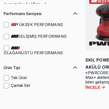
YÜKSEK 
ELEKTRİKLİ DİĞER
Performans Seviyesi
YÜKSEK PERFORMANS
GELİŞMİŞ PERFORMANS
OLAĞANÜSTÜ PERFORMANS
SKIL POW
AKÜLÜ OR
Ürün Tipi
«PWRCORE 2
Max» aletler
Tek Ürün
lideri gelişmiş
Çantalı Set
İNCELE