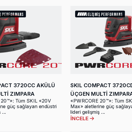
İŞ PERFORMANS
GELİŞMİŞ PERFORMANS
PACT 3720CC AKÜLÜ
SKIL COMPACT 3720C
LTİ ZIMPARA
ÜÇGEN MULTİ ZIMPAR
0™»: Tüm SKIL «20V
«PWRCORE 20™»: Tüm SK
ine güç sağlayan endüstri
Max» aletlerine güç sağlay
 ...
lideri gelişmiş ...
İNCELE