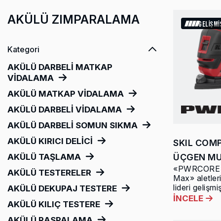
AKÜLÜ ZIMPARALAMA
GELİŞM
Kategori
AKÜLÜ DARBELİ MATKAP
VİDALAMA
AKÜLÜ MATKAP VİDALAMA
AKÜLÜ DARBELİ VİDALAMA
AKÜLÜ DARBELİ SOMUN SIKMA
AKÜLÜ KIRICI DELİCİ
SKIL COM
AKÜLÜ TAŞLAMA
ÜÇGEN MU
«PWRCORE 2
AKÜLÜ TESTERELER
Max» aletler
lideri gelişmiş
AKÜLÜ DEKUPAJ TESTERE
İNCELE
AKÜLÜ KILIÇ TESTERE
AKÜLÜ RASPALAMA