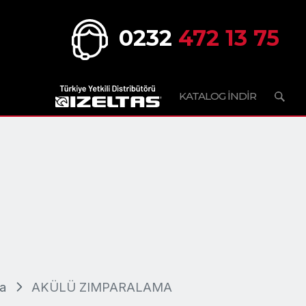
0232
472 13 75
KATALOG İNDİR
a
AKÜLÜ ZIMPARALAMA