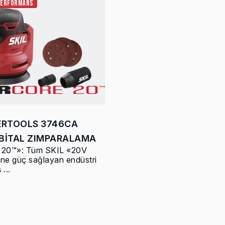
PERFORMANS
ERTOOLS 3746CA
BİTAL ZIMPARALAMA
0™»: Tüm SKIL «20V
ine güç sağlayan endüstri
 ...