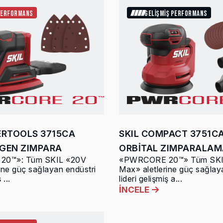
PERFORMANS
GELİŞMİŞ PERFORMANS
ERTOOLS 3715CA
SKIL COMPACT 3751C
GEN ZIMPARA
ORBİTAL ZIMPARALAM
0™»: Tüm SKIL «20V
«PWRCORE 20™» Tüm SKI
ine güç sağlayan endüstri
Max» aletlerine güç sağlay
 ...
lideri gelişmiş a...
İNCELE