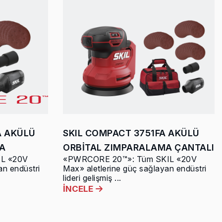
A AKÜLÜ
SKIL COMPACT 3751FA AKÜLÜ
A
ORBİTAL ZIMPARALAMA ÇANTALI
L «20V
«PWRCORE 20™»: Tüm SKIL «20V
an endüstri
Max» aletlerine güç sağlayan endüstri
lideri gelişmiş ...
İNCELE