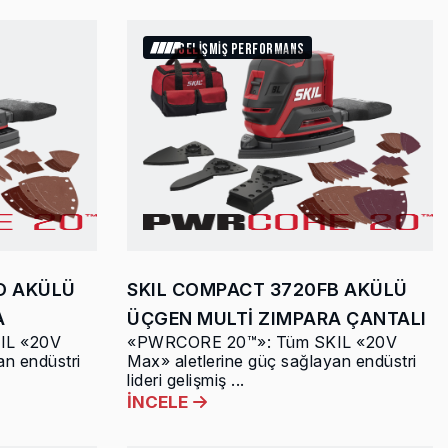
GELİŞMİŞ PERFORMANS
D AKÜLÜ
SKIL COMPACT 3720FB AKÜLÜ
A
ÜÇGEN MULTİ ZIMPARA ÇANTALI
IL «20V
«PWRCORE 20™»: Tüm SKIL «20V
an endüstri
Max» aletlerine güç sağlayan endüstri
lideri gelişmiş ...
İNCELE