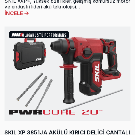
SKIL «XP», Yüksek özellikler, gelişmiş kömürsüz motor
ve endüstri lideri akü teknolojisi...
İNCELE
OLAĞANÜSTÜ PERFORMANS
SKIL XP 3851JA AKÜLÜ KIRICI DELİCİ ÇANTALI