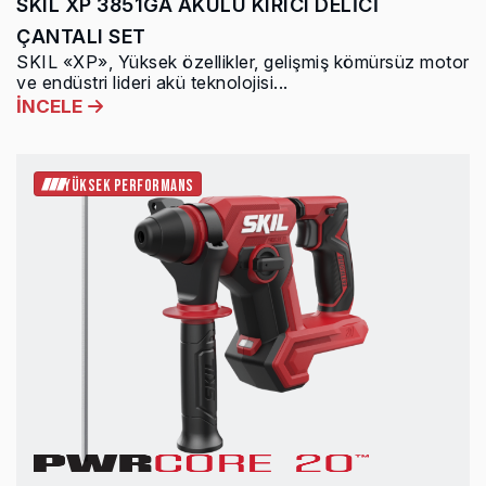
SKIL XP 3851GA AKÜLÜ KIRICI DELİCİ
ÇANTALI SET
SKIL «XP», Yüksek özellikler, gelişmiş kömürsüz motor
ve endüstri lideri akü teknolojisi...
İNCELE
YÜKSEK PERFORMANS