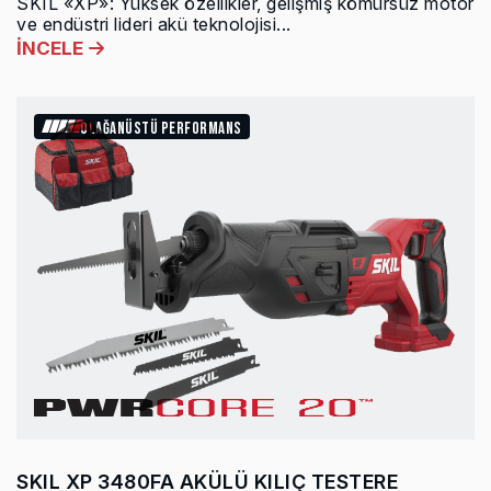
SKIL «XP»: Yüksek özellikler, gelişmiş kömürsüz motor
ve endüstri lideri akü teknolojisi...
İNCELE
OLAĞANÜSTÜ PERFORMANS
SKIL XP 3480FA AKÜLÜ KILIÇ TESTERE