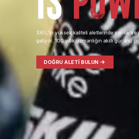
SKIL'in yüksek kaliteli aletlerinde yenilik v
geliyor. 100 yıllık uzmanlığın akıllı gücünü pr
DOĞRU ALETI BULUN