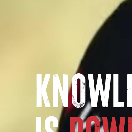
KNOWL
IS
POW