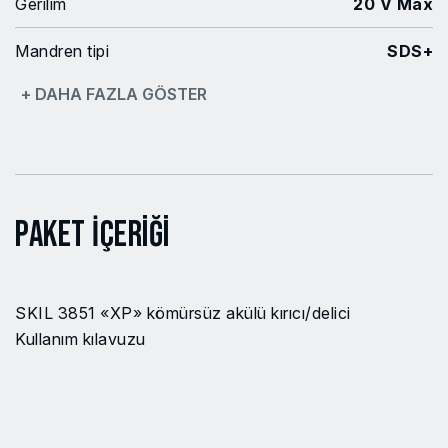
Gerilim
20 V Max
Mandren tipi
SDS+
+ DAHA FAZLA GÖSTER
Çelikte delme kapasitesi
13 mm
Ahşapta delme kapasitesi
32 mm
Betonda delme kapasitesi
24 mm
Paket İçeriği
Darbe kuvveti
2.2 J
Güç platformu
PWRCORE20
SKIL 3851 «XP» kömürsüz akülü kırıcı/delici
Fırçasız
Evet
Kullanım kılavuzu
Değişken hız şalteri
Evet
Ürün adı veya Kodu Arayın
Evet