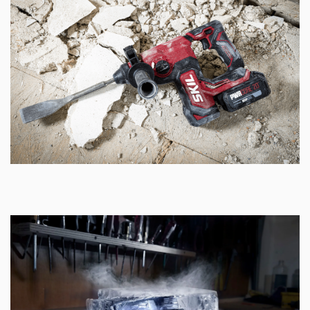
için kırıcı/delici freni; 3. Hafif keski işi için dönüş
durdurucu; 4. Maksimum hareket özgürlüğü için
serbest devir ile yapılan keski işi
İş parçasını daha iyi görmeniz ve iyi aydınlatılmamış
mekanlarda daha rahat çalışmanız için LED lamba
Kör delik delerken delme derinliğini önceden seçmek
için kolay ayarlanabilir derinlik ayarı