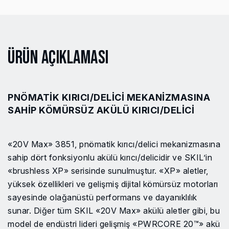
Ürün Açıklaması
PNÖMATIK KIRICI/DELICI MEKANIZMASINA
SAHIP KÖMÜRSÜZ AKÜLÜ KIRICI/DELICI
«20V Max» 3851, pnömatik kırıcı/delici mekanizmasına
sahip dört fonksiyonlu akülü kırıcı/delicidir ve SKIL’in
«brushless XP» serisinde sunulmuştur. «XP» aletler,
yüksek özellikleri ve gelişmiş dijital kömürsüz motorları
sayesinde olağanüstü performans ve dayanıklılık
sunar. Diğer tüm SKIL «20V Max» akülü aletler gibi, bu
model de endüstri lideri gelişmiş «PWRCORE 20™» akü