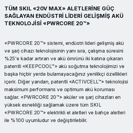
TÜM SKIL «20V MAX» ALETLERINE GÜÇ
SAĞLAYAN ENDÜSTRI LIDERI GELIŞMIŞ AKÜ
TEKNOLOJISI «PWRCORE 20™»
«PWRCORE 20™» sistemi, endüstri lideri gelişmiş akü
ve şarj cihazı teknolojisinin yanı sıra, çalışma süresini
%25'e kadar artıran ve akü ömrünü iki katına çıkaran
patentli «KEEPCOOL™» akü soğutma teknolojimizi ve
başka hiçbir yerde bulamayacağınız yenilikçi özellikleri
içerir. Diğer yandan, patentli «ACTIVCELL™» teknolojisi
maksimum performans ve optimum akü koruması
sağlar. «PWRCORE 20™» aküler ve şarj cihazları en
yüksek esnekliği sağlamak üzere tüm SKIL
«PWRCORE 20™» elektrikli el aletleri ve bahçe aletleri
ile %100 uyumludur ve değiştirilebilir.