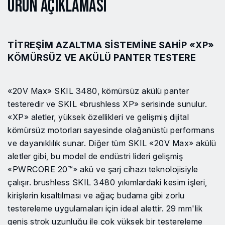
Ürün Açıklaması
TITREŞIM AZALTMA SISTEMINE SAHIP «XP»
KÖMÜRSÜZ VE AKÜLÜ PANTER TESTERE
«20V Max» SKIL 3480, kömürsüz akülü panter
testeredir ve SKIL «brushless XP» serisinde sunulur.
«XP» aletler, yüksek özellikleri ve gelişmiş dijital
kömürsüz motorları sayesinde olağanüstü performans
ve dayanıklılık sunar. Diğer tüm SKIL «20V Max» akülü
aletler gibi, bu model de endüstri lideri gelişmiş
«PWRCORE 20™» akü ve şarj cihazı teknolojisiyle
çalışır. brushless SKIL 3480 yıkımlardaki kesim işleri,
kirişlerin kısaltılması ve ağaç budama gibi zorlu
testereleme uygulamaları için ideal alettir. 29 mm'lik
geniş strok uzunluğu ile çok yüksek bir testereleme