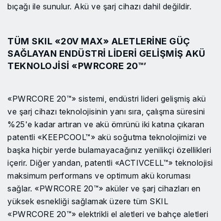
bıçağı ile sunulur. Akü ve şarj cihazı dahil değildir.
TÜM SKIL «20V MAX» ALETLERINE GÜÇ
SAĞLAYAN ENDÜSTRI LIDERI GELIŞMIŞ AKÜ
TEKNOLOJISI «PWRCORE 20™’
«PWRCORE 20™» sistemi, endüstri lideri gelişmiş akü
ve şarj cihazı teknolojisinin yanı sıra, çalışma süresini
%25'e kadar artıran ve akü ömrünü iki katına çıkaran
patentli «KEEPCOOL™» akü soğutma teknolojimizi ve
başka hiçbir yerde bulamayacağınız yenilikçi özellikleri
içerir. Diğer yandan, patentli «ACTIVCELL™» teknolojisi
maksimum performans ve optimum akü koruması
sağlar. «PWRCORE 20™» aküler ve şarj cihazları en
yüksek esnekliği sağlamak üzere tüm SKIL
«PWRCORE 20™» elektrikli el aletleri ve bahçe aletleri