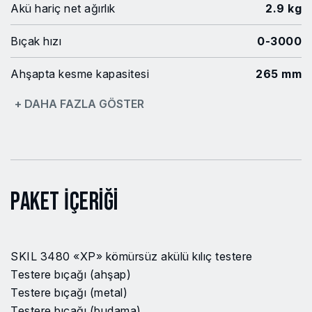
Akü hariç net ağırlık
2.9 kg
Bıçak hızı
0-3000
Ahşapta kesme kapasitesi
265 mm
+ DAHA FAZLA GÖSTER
Strok uzunluğu
29 mm
Alüminyumda kesme
40 mm
kapasitesi
Metalde kesme kapasitesi
30 mm
Paket İçeriği
Metal borularda kesme
130 mm
kapasitesi
SKIL 3480 «XP» kömürsüz akülü kılıç testere
Güç platformu
PWRCORE20
Testere bıçağı (ahşap)
Testere bıçağı (metal)
Fırçasız
Evet
Testere bıçağı (budama)