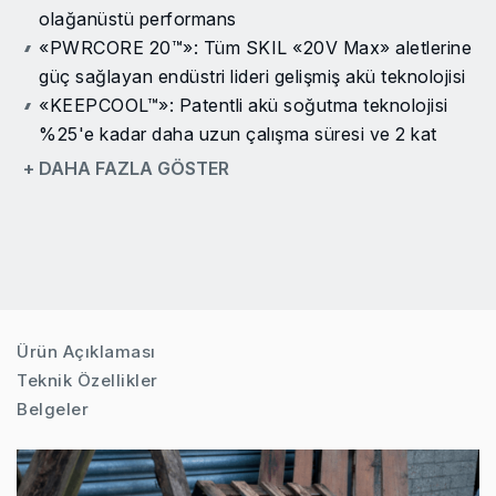
olağanüstü performans
«PWRCORE 20™»: Tüm SKIL «20V Max» aletlerine
güç sağlayan endüstri lideri gelişmiş akü teknolojisi
«KEEPCOOL™»: Patentli akü soğutma teknolojisi
%25'e kadar daha uzun çalışma süresi ve 2 kat
kullanım ömrü sağlar
+ DAHA FAZLA GÖSTER
«ACTIVCELL™»: Maksimum performans ve akü
koruması sağlayan patentli akıllı akü ve alet
etkileşimi
Dijital kömürsüz motor: Daha fazla güç, daha fazla
verimlilik ve 10 kat daha uzun kullanım ömrü
Daha hızlı kesme sonuçları için titreşimli çalışma
Ürün Açıklaması
Çeşitli malzemelerde optimum kesme sonuçları için
Teknik Özellikler
değişken hız kontrolü
Belgeler
Aletsiz «Clic» sistemiyle hızlı ve kolay bıçak
değişimi
Düşük titreşim için karşı ağırlık dengeleme sistemi