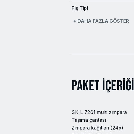
Fiş Tipi
+ DAHA FAZLA GÖSTER
Toplam zımparalama yüzeyi
Toplam zımparalama yüzeyi 
Toplam zımparalama yüzeyi
Gerilim
Toplam zımparalama yüzeyi 
Paket İçeriğ
parçası)
Döndürülebilir delta uç boy
SKIL 7261 multi zımpara
Zımparalama hareketleri
Taşıma çantası
Zımpara kağıtları (24x)
Giriş