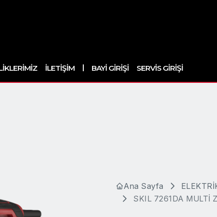
|
LIKLERIMIZ
İLETIŞIM
BAYI GIRIŞI
SERVIS GIRIŞI
Ana Sayfa
ELEKTRİ
SKIL 7261DA MULTİ