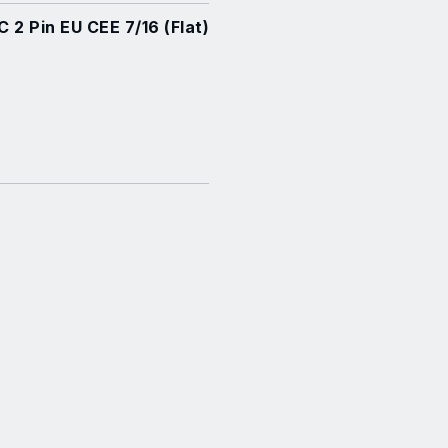
 2 Pin EU CEE 7/16 (Flat)
54 x 54 mm
151 x 102 mm
93 x 93 mm
220-240V/50-60Hz
87 x 32 mm
93 mm
29000 p.m.
160 W