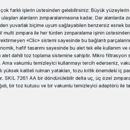
çok farklı işlerin üstesinden gelebilirsiniz: Büyük yüzeylerin
laşılan alanların zımparalanmasına kadar. Dar alanlarda z
rden yuvarlak biçime uyum sağlayabilen benzersiz esnek bağla
W multi zımpara ile her türden zımparalama işinin üstesinde
rektirmeyen «Clic» sistemi sayesinde bu bağlantı parçalarının
omik, hafif tasarımı sayesinde bu alet tek elle kullanım ve di
alet dahili toz toplama sistemine sahiptir. Mikro filtrasyon
lenir. Ama vakumlu temizleyici kullanmayı tercih ederseniz, v
mlı yüksek kaliteli rulman yatakları, tozu kritik önemdeki iç 
ır. SKIL 7261 AA bir döndürülebilir delta uç, üç özel zımpar
ğıdı, bir toz kutusu ve bir vakumlu temizleyici adaptörü ile t