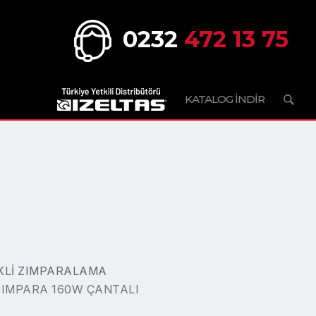
0232
472 13 75
KATALOG İNDİR
KLİ ZIMPARALAMA
 ZIMPARA 160W ÇANTALI