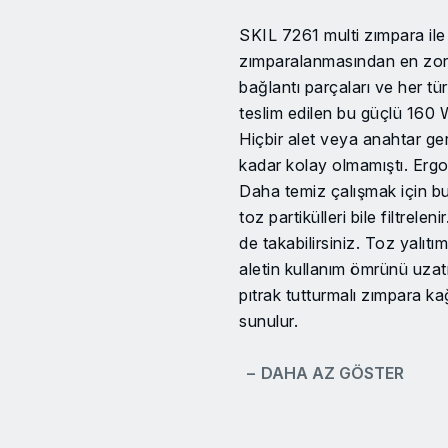
SKIL 7261 multi zımpara ile 
zımparalanmasından en zor u
bağlantı parçaları ve her tü
teslim edilen bu güçlü 160 
Hiçbir alet veya anahtar ge
kadar kolay olmamıştı. Ergon
Daha temiz çalışmak için bu 
toz partikülleri bile filtre
de takabilirsiniz. Toz yalıtı
aletin kullanım ömrünü uzat
pıtrak tutturmalı zımpara ka
sunulur.
− DAHA AZ GÖSTER