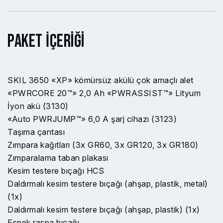
Fiş Tipi
Type C 2 Pin EU CEE
7/16 (Flat)
Paket İçeriği
Akü kapasitesi
2.0 A·h
Şarj etme süresi
0.5 h
SKIL 3650 «XP» kömürsüz akülü çok amaçlı alet
«PWRCORE 20™» 2,0 Ah «PWRASSIST™» Lityum
Voltaj/frekans (şarj cihazı)
220-240 V/50-60 Hz
İyon akü (3130)
«Auto PWRJUMP™» 6,0 A şarj cihazı (3123)
Akü tipi
Lityum İyon
Taşıma çantası
Zımpara kağıtları (3x GR60, 3x GR120, 3x GR180)
Yüksüz Hız (dev/dak)
11000-17000
Zımparalama taban plakası
Kesim testere bıçağı HCS
Gerilim
20 V Max
Daldırmalı kesim testere bıçağı (ahşap, plastik, metal)
Şarj akımı
(1x)
6 A
Daldırmalı kesim testere bıçağı (ahşap, plastik) (1x)
Akü sayısı
1
Esnek raspa bıçağı