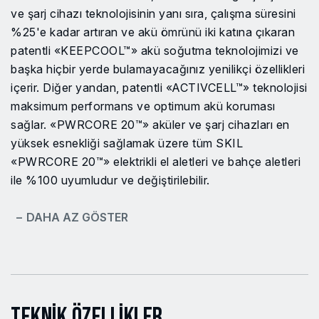
ve şarj cihazı teknolojisinin yanı sıra, çalışma süresini
%25'e kadar artıran ve akü ömrünü iki katına çıkaran
patentli «KEEPCOOL™» akü soğutma teknolojimizi ve
başka hiçbir yerde bulamayacağınız yenilikçi özellikleri
içerir. Diğer yandan, patentli «ACTIVCELL™» teknolojisi
maksimum performans ve optimum akü koruması
sağlar. «PWRCORE 20™» aküler ve şarj cihazları en
yüksek esnekliği sağlamak üzere tüm SKIL
«PWRCORE 20™» elektrikli el aletleri ve bahçe aletleri
ile %100 uyumludur ve değiştirilebilir.
− DAHA AZ GÖSTER
Teknik Özellikler