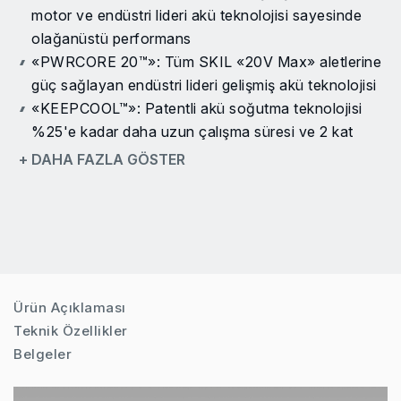
motor ve endüstri lideri akü teknolojisi sayesinde
olağanüstü performans
«PWRCORE 20™»: Tüm SKIL «20V Max» aletlerine
güç sağlayan endüstri lideri gelişmiş akü teknolojisi
«KEEPCOOL™»: Patentli akü soğutma teknolojisi
%25'e kadar daha uzun çalışma süresi ve 2 kat
kullanım ömrü sağlar
+ DAHA FAZLA GÖSTER
«ACTIVCELL™»: Maksimum performans ve akü
koruması sağlayan patentli akıllı akü ve alet
etkileşimi
«PWRASSIST™»: Akü üzerindeki entegre USB
bağlantı noktası, hareket halindeyken mobil
cihazların şarj edilmesini sağlar
Ürün Açıklaması
Otomatik «PWRJUMP™»: İlk 5 dakikada %0'dan
Teknik Özellikler
%25'e kadar şarj olur (2.0 Ah akü / 30 dakikada
Belgeler
%100.)
Dijital kömürsüz motor: Daha fazla güç, daha fazla