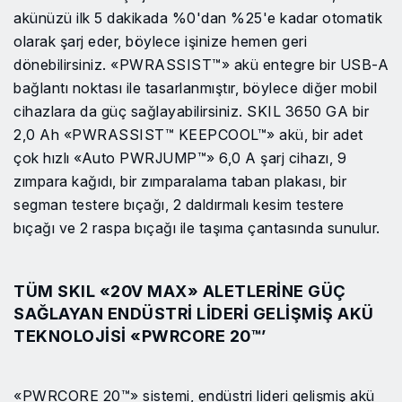
akünüzü ilk 5 dakikada %0'dan %25'e kadar otomatik
olarak şarj eder, böylece işinize hemen geri
dönebilirsiniz. «PWRASSIST™» akü entegre bir USB-A
bağlantı noktası ile tasarlanmıştır, böylece diğer mobil
cihazlara da güç sağlayabilirsiniz. SKIL 3650 GA bir
2,0 Ah «PWRASSIST™ KEEPCOOL™» akü, bir adet
çok hızlı «Auto PWRJUMP™» 6,0 A şarj cihazı, 9
zımpara kağıdı, bir zımparalama taban plakası, bir
segman testere bıçağı, 2 daldırmalı kesim testere
bıçağı ve 2 raspa bıçağı ile taşıma çantasında sunulur.
TÜM SKIL «20V MAX» ALETLERINE GÜÇ
SAĞLAYAN ENDÜSTRI LIDERI GELIŞMIŞ AKÜ
TEKNOLOJISI «PWRCORE 20™’
«PWRCORE 20™» sistemi, endüstri lideri gelişmiş akü