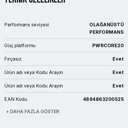
Performans seviyesi
OLAĞANÜSTÜ
PERFORMANS
Güç platformu
PWRCORE20
Fırçasız
Evet
Ürün adı veya Kodu Arayın
Evet
Ürün adı veya Kodu Arayın
Evet
EAN Kodu
4894863200525
+ DAHA FAZLA GÖSTER
Model no
MF1E3650GA
Güç Kaynağı
Akü (kablosuz)