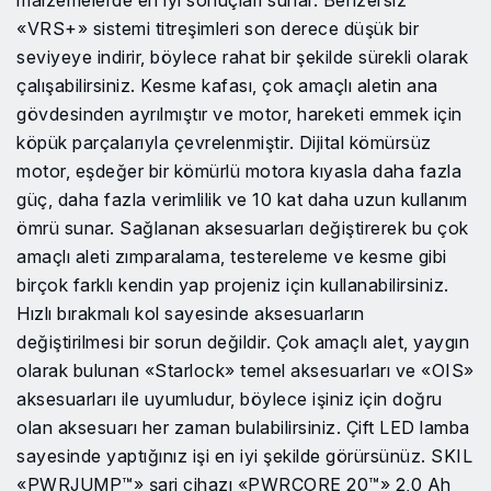
«VRS+» sistemi titreşimleri son derece düşük bir
seviyeye indirir, böylece rahat bir şekilde sürekli olarak
çalışabilirsiniz. Kesme kafası, çok amaçlı aletin ana
gövdesinden ayrılmıştır ve motor, hareketi emmek için
köpük parçalarıyla çevrelenmiştir. Dijital kömürsüz
motor, eşdeğer bir kömürlü motora kıyasla daha fazla
güç, daha fazla verimlilik ve 10 kat daha uzun kullanım
ömrü sunar. Sağlanan aksesuarları değiştirerek bu çok
amaçlı aleti zımparalama, testereleme ve kesme gibi
birçok farklı kendin yap projeniz için kullanabilirsiniz.
Hızlı bırakmalı kol sayesinde aksesuarların
değiştirilmesi bir sorun değildir. Çok amaçlı alet, yaygın
olarak bulunan «Starlock» temel aksesuarları ve «OIS»
aksesuarları ile uyumludur, böylece işiniz için doğru
olan aksesuarı her zaman bulabilirsiniz. Çift LED lamba
sayesinde yaptığınız işi en iyi şekilde görürsünüz. SKIL
«PWRJUMP™» şarj cihazı «PWRCORE 20™» 2,0 Ah