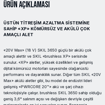
Ürün Açıklaması
ÜSTÜN TITREŞIM AZALTMA SISTEMINE
SAHIP «XP» KÖMÜRSÜZ VE AKÜLÜ ÇOK
AMAÇLI ALET
«20V Max» (18 V) SKIL 3650 güçlü bir akülü çok
amaçlı alettir ve SKIL «brushless XP» serisinde
sunulur. «XP» aletler, yüksek özellikleri ve gelişmiş
dijital kömürsüz motorları sayesinde olağanüstü
performans ve dayanıklılık sunar. Diğer tüm SKIL «20V
Max» akülü aletler gibi, bu model de endüstri lideri
gelişmiş «PWRCORE 20™» akü ve şarj cihazı
teknolojisiyle çalışır. brushless SKIL 3650 sahip olduğu
geniş 3,6° salınım açısı ve değişken devriyle çeşitli
malzemelerde en iyi sonuçları sunar. Benzersiz