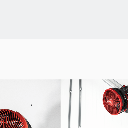
Değişken hız kontrolü
Portatif kullanım için dah
«PWRCORE 12™» (12 V) a
Hafiftir
30 saate kadar çalışma s
18 cm bıçak