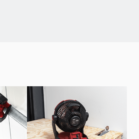
ili taşıma tutamağı
külerle de uyumludur
üresi