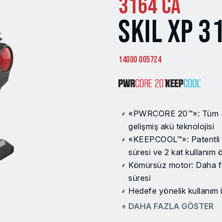
3164 CA
SKIL XP 3
14000 005724
«PWRCORE 20™»: Tüm SKI
gelişmiş akü teknolojisi
«KEEPCOOL™»: Patentli 
süresi ve 2 kat kullanım 
Kömürsüz motor: Daha faz
süresi
Hedefe yönelik kullanım i
Aküsüz kullanım için USB
+ DAHA FAZLA GÖSTER
Esnek konumlandırma içi