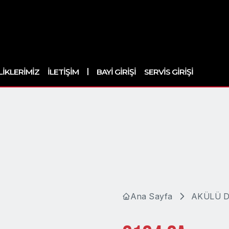
|
LIKLERIMIZ
İLETIŞIM
BAYI GIRIŞI
SERVIS GIRIŞI
Ana Sayfa
AKÜLÜ D