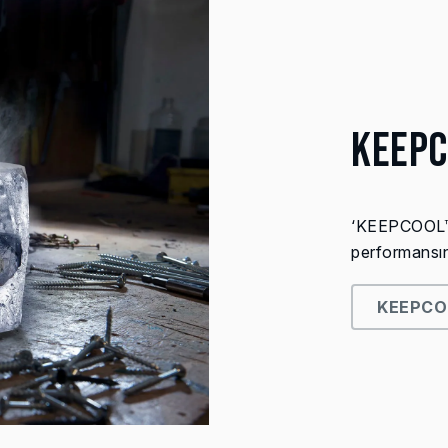
KEEP
‘KEEPCOOL™’ 
performansını 
KEEPCO