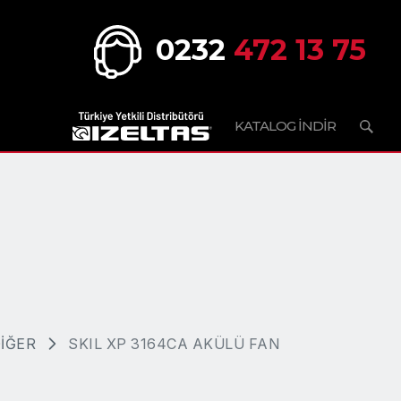
0232
472 13 75
KATALOG İNDİR
İĞER
SKIL XP 3164CA AKÜLÜ FAN