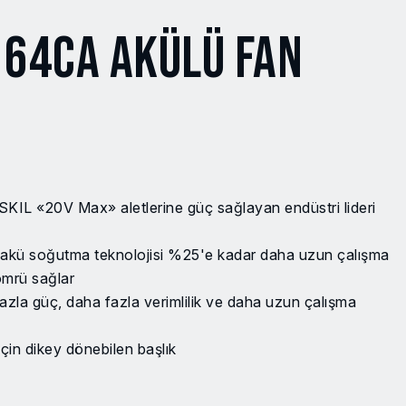
164CA AKÜLÜ FAN
L «20V Max» aletlerine güç sağlayan endüstri lideri
akü soğutma teknolojisi %25'e kadar daha uzun çalışma
ömrü sağlar
la güç, daha fazla verimlilik ve daha uzun çalışma
çin dikey dönebilen başlık
-C girişi
n entegre askı kancası