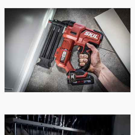
Çift led lamba sayesinde, karanlık çalışma
alanlarında daha fazla görünürlük sağlanır
Yumuşak kavramalı ergonomik tutamak sayesinde
daha konforlu çalışma deneyimi yaşayın
105 çivilik hazne kapasitesi
16 ile 54 mm arası uzunlukta 18 kalibre çivi (1,2 mm)
atışı yapabilir
5,0 Ah akü ile şarj başına 2500 çiviye kadar atış
yapma