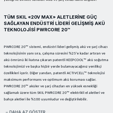
TÜM SKIL «20V MAX» ALETLERINE GÜÇ
SAĞLAYAN ENDÜSTRI LIDERI GELIŞMIŞ AKÜ
TEKNOLOJISI PWRCORE 20™
PWRCORE 20™ sistemi, endüstri lideri gelişmiş akü ve şarj cihazı
teknolojisinin yanı sıra, çalışma süresini %25'e kadar artıran ve
akü ömrünü iki katına çıkaran patentli KEEPCOOL™ akü soğutma
teknolojimizi ve başka hiçbir yerde bulamayacağınız yenilikçi
özellikleri içerir. Diğer yandan, patentli ACTIVCELL™ teknolojisi
maksimum performans ve optimum akü koruması sağlar.
PWRCORE 20™ aküler ve şarj cihazları en yüksek esnekliği
sağlamak üzere tüm SKIL PWRCORE 20™ elektrikli el aletleri ve
bahçe aletleri ile %100 uyumludur ve değiştirilebilir.
− DAHA AZ GÖSTER