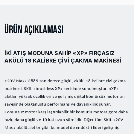
Ürün Açıklaması
İKI ATIŞ MODUNA SAHIP «XP» FIRÇASIZ
AKÜLÜ 18 KALIBRE ÇIVI ÇAKMA MAKINESI
«20V Max» 3885 son derece güçlü, akülü 18 kalibre çivi çakma
makinesi, SKIL «brushless XP» serisinde sunulmuştur. «XP»
aletler, yüksek özellikleri ve gelişmiş dijital kömürsüz motorları
sayesinde olağanüstü performans ve dayanıklılık sunar.
Kömürsüz motor karşılaştırılabilir bir kömürlü motora göre daha
hızlı, daha güçlü ve 10 kat uzun sürelidir. Diğer tüm SKIL «20V
Max» akülü aletler gibi, bu model de endüstri lideri gelişmiş