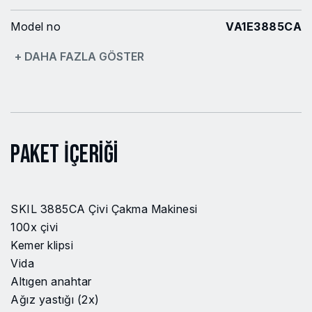
Model no
VA1E3885CA
+ DAHA FAZLA GÖSTER
Güç Kaynağı
Akü (kablosuz)
Paket İçeriği
SKIL 3885CA Çivi Çakma Makinesi
100x çivi
Kemer klipsi
Vida
Altıgen anahtar
Ağız yastığı (2x)