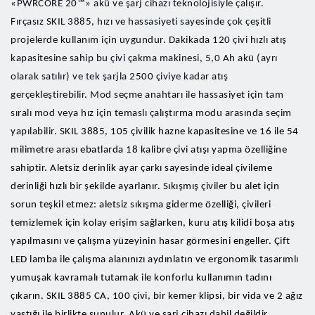
«PWRCORE 20™» akü ve şarj cihazı teknolojisiyle çalışır.
Fırçasız SKIL 3885, hızı ve hassasiyeti sayesinde çok çeşitli
projelerde kullanım için uygundur. Dakikada 120 çivi hızlı atış
kapasitesine sahip bu çivi çakma makinesi, 5,0 Ah akü (ayrı
olarak satılır) ve tek şarjla 2500 çiviye kadar atış
gerçekleştirebilir. Mod seçme anahtarı ile hassasiyet için tam
sıralı mod veya hız için temaslı çalıştırma modu arasında seçim
yapılabilir.
SKIL 3885, 105 çivilik hazne kapasitesine ve 16 ile 54
milimetre arası ebatlarda 18 kalibre çivi atışı yapma özelliğine
sahiptir. Aletsiz derinlik ayar çarkı sayesinde ideal çivileme
derinliği hızlı bir şekilde ayarlanır. Sıkışmış çiviler bu alet için
sorun teşkil etmez: aletsiz sıkışma giderme özelliği, çivileri
temizlemek için kolay erişim sağlarken, kuru atış kilidi boşa atış
yapılmasını ve çalışma yüzeyinin hasar görmesini engeller. Çift
LED lamba ile çalışma alanınızı aydınlatın ve ergonomik tasarımlı
yumuşak kavramalı tutamak ile konforlu kullanımın tadını
çıkarın. SKIL 3885 CA, 100 çivi, bir kemer klipsi, bir vida ve 2 ağız
yastığı ile birlikte sunulur. Akü ve şarj cihazı dahil değildir.