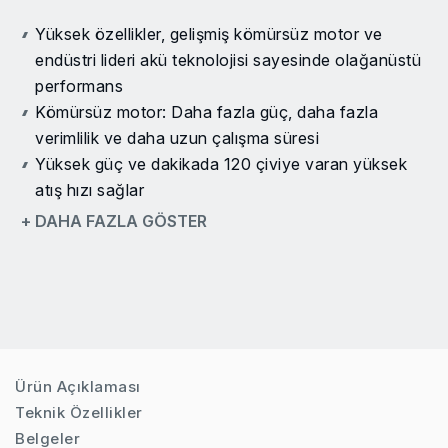
Yüksek özellikler, gelişmiş kömürsüz motor ve
endüstri lideri akü teknolojisi sayesinde olağanüstü
performans
Kömürsüz motor: Daha fazla güç, daha fazla
verimlilik ve daha uzun çalışma süresi
Yüksek güç ve dakikada 120 çiviye varan yüksek
atış hızı sağlar
Aletsiz derinlik ayarı: Derinlik ayar çarkı ile ideal
+ DAHA FAZLA GÖSTER
çivileme derinliği hızlı bir şekilde ayarlanabilir
2 atış modu arasından seçim yapılabilir: hassasiyet
için tam sıralı mod veya hız için temaslı çalıştırma
modu
Aletsiz sıkışma giderme özelliği sayesinde sıkışan
çivilere kolayca erişilebilir
Ürün Açıklaması
Kuru atış kilidi, boşa atış yapılmasını ve çalışma
Teknik Özellikler
yüzeyinin hasar görmesini engeller
Belgeler