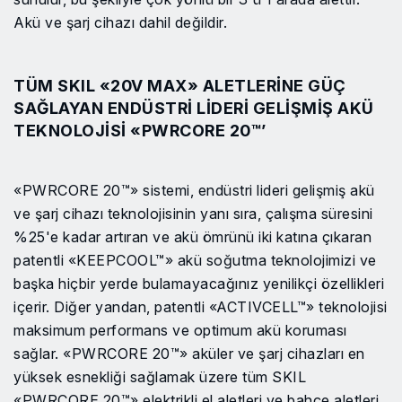
Akü ve şarj cihazı dahil değildir.
TÜM SKIL «20V MAX» ALETLERINE GÜÇ
SAĞLAYAN ENDÜSTRI LIDERI GELIŞMIŞ AKÜ
TEKNOLOJISI «PWRCORE 20™’
«PWRCORE 20™» sistemi, endüstri lideri gelişmiş akü
ve şarj cihazı teknolojisinin yanı sıra, çalışma süresini
%25'e kadar artıran ve akü ömrünü iki katına çıkaran
patentli «KEEPCOOL™» akü soğutma teknolojimizi ve
başka hiçbir yerde bulamayacağınız yenilikçi özellikleri
içerir. Diğer yandan, patentli «ACTIVCELL™» teknolojisi
maksimum performans ve optimum akü koruması
sağlar. «PWRCORE 20™» aküler ve şarj cihazları en
yüksek esnekliği sağlamak üzere tüm SKIL
«PWRCORE 20™» elektrikli el aletleri ve bahçe aletleri