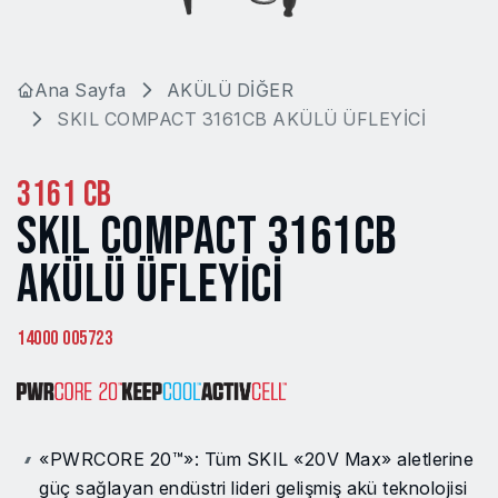
Ana Sayfa
AKÜLÜ DİĞER
SKIL COMPACT 3161CB AKÜLÜ ÜFLEYİCİ
3161 CB
SKIL COMPACT 3161CB
AKÜLÜ ÜFLEYİCİ
14000 005723
«PWRCORE 20™»: Tüm SKIL «20V Max» aletlerine
güç sağlayan endüstri lideri gelişmiş akü teknolojisi