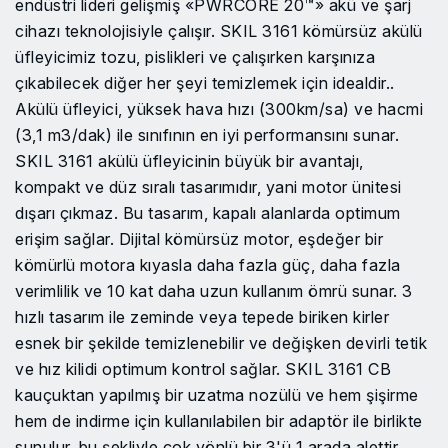
endüstri lideri gelişmiş «PWRCORE 20™» akü ve şarj
cihazı teknolojisiyle çalışır. SKIL 3161 kömürsüz akülü
üfleyicimiz tozu, pislikleri ve çalışırken karşınıza
çıkabilecek diğer her şeyi temizlemek için idealdir..
Akülü üfleyici, yüksek hava hızı (300km/sa) ve hacmi
(3,1 m3/dak) ile sınıfının en iyi performansını sunar.
SKIL 3161 akülü üfleyicinin büyük bir avantajı,
kompakt ve düz sıralı tasarımıdır, yani motor ünitesi
dışarı çıkmaz. Bu tasarım, kapalı alanlarda optimum
erişim sağlar. Dijital kömürsüz motor, eşdeğer bir
kömürlü motora kıyasla daha fazla güç, daha fazla
verimlilik ve 10 kat daha uzun kullanım ömrü sunar. 3
hızlı tasarım ile zeminde veya tepede biriken kirler
esnek bir şekilde temizlenebilir ve değişken devirli tetik
ve hız kilidi optimum kontrol sağlar. SKIL 3161 CB
kauçuktan yapılmış bir uzatma nozülü ve hem şişirme
hem de indirme için kullanılabilen bir adaptör ile birlikte
sunulur, bu şekliyle çok yönlü bir 3'ü 1 arada alettir.