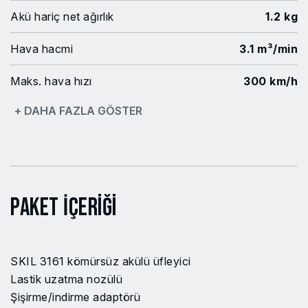
Akü hariç net ağırlık
1.2 kg
Hava hacmi
3.1 m³/min
Maks. hava hızı
300 km/h
+ DAHA FAZLA GÖSTER
Güç platformu
PWRCORE20
Fırçasız
Evet
EAN Kodu
4894863200273
Paket İçeriği
Model no
VA1E3161CB
Güç Kaynağı
Akü (kablosuz)
SKIL 3161 kömürsüz akülü üfleyici
Gürültü seviyesi
83.5 dB
Lastik uzatma nozülü
Şişirme/indirme adaptörü
Belirsizlik titreşim (K)
1.5 m/s²