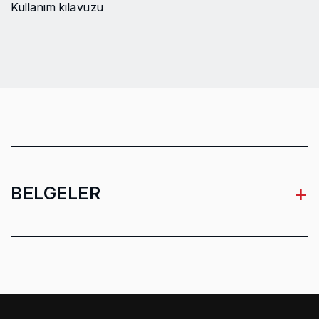
Kullanım kılavuzu
Titreşim seviyesi
2.5 m/s²
Gürültü seviyesi
94.5 dB
Belirsizlik (K)
3 dB
+
BELGELER