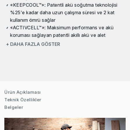
«KEEPCOOL™»: Patentli akü soğutma teknolojisi
%25'e kadar daha uzun çalışma süresi ve 2 kat
kullanım ömrü sağlar
«ACTIVCELL™»: Maksimum performans ve akü
koruması sağlayan patentli akıllı akü ve alet
etkileşimi
+ DAHA FAZLA GÖSTER
Dijital kömürsüz motor: Daha fazla güç, daha fazla
verimlilik ve 10 kat daha uzun kullanım ömrü
Hava akışında optimum kontrol için değişken devirli
tetikleme ve kilitleme düğmesi
Hızı çok sayıda görev e ayarlamak için 3 hız ayarı
Çok yüksek hava hızı (300 km/saat) ve hacmi (3,1
Ürün Açıklaması
m3/dak) sayesinde güçlü performans
Teknik Özellikler
Rahat kullanım için yumuşak kavramalı kompakt
Belgeler
tasarım
Şişirme ve indirme için lastik uzatma nozülü ve
üniversal adaptör dahil