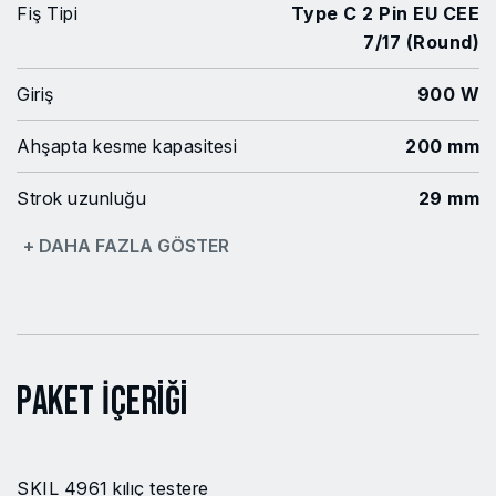
Fiş Tipi
Type C 2 Pin EU CEE
7/17 (Round)
Giriş
900 W
Ahşapta kesme kapasitesi
200 mm
Strok uzunluğu
29 mm
+ DAHA FAZLA GÖSTER
Alüminyumda kesme
30 mm
kapasitesi
Metalde kesme kapasitesi
20 mm
EAN Kodu
8719643000316
Paket İçeriği
Model no
SW1E4961AA
Güç Kaynağı
Şebeke elektriği
SKIL 4961 kılıç testere