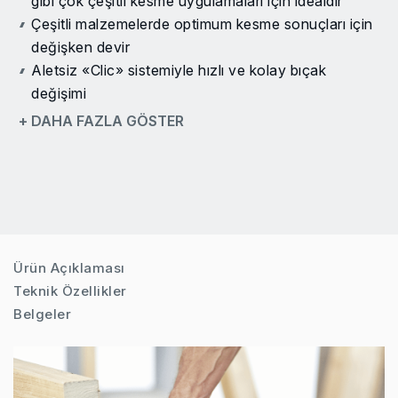
gibi çok çeşitli kesme uygulamaları için idealdir
Çeşitli malzemelerde optimum kesme sonuçları için
değişken devir
Aletsiz «Clic» sistemiyle hızlı ve kolay bıçak
değişimi
Düşük titreşim için karşı ağırlık dengeleme sistemi
+ DAHA FAZLA GÖSTER
(«VRS»)
Ekstra dayanıklılık için dayanıklı metal dişli kutusu
gövdesi
Ayarlanabilir ayak pozisyonu sayesinde verimli
bıçak kullanımı
Yumuşak kavrama optimum kavrama sağlar
Ürün Açıklaması
Teknik Özellikler
Belgeler