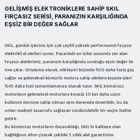
GELIŞMIŞ ELEKTRONIKLERE SAHIP SKIL
FIRÇASIZ SERISI, PARANIZIN KARŞILIĞINDA
EŞSIZ BIR DEĞER SAĞLAR
SKIL, günlük işleriniz için çok çeşitli yüksek performanslı fırçasız
elektrikli el aletleri sunar. Pazardaki en iyiler arasında yer alan
fırçasız aletlerimiz, paranızın karşılığında sunduğu eşsiz değer ile
öne çıkar. Ortalama olarak, e
tkileyici biçimde %50 daha fazla güç
sağlar ve geleneksel kömürlü motora sahip aletlere kıyasla işleri
%45 daha hızlı tamamlamanıza olanak tanır.
SKIL kömürsüz
motorların geleneksel motorlara kıyasla 10 kat daha uzun
kullanım ömrüne sahip olması aynı derecede önemlidir, bu da
onları maliyet tasarrufu sağlayan sürdürülebilir bir seçim haline
getirir.
Bu kömürsüz motorların dayanıklılığı, SKIL'in kaliteye olan
bağlılığının altını çizecek şekilde 5 yıllık alet garantisine