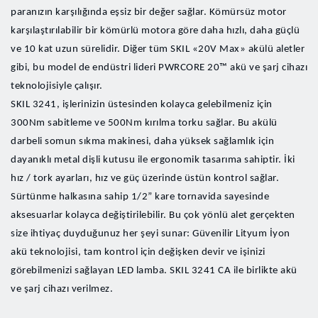
paranızın karşılığında eşsiz bir değer sağlar. Kömürsüz motor
karşılaştırılabilir bir kömürlü motora göre daha hızlı, daha güçlü
ve 10 kat uzun sürelidir. Diğer tüm SKIL «20V Max» akülü aletler
gibi, bu model de endüstri lideri PWRCORE 20™ akü ve şarj cihazı
teknolojisiyle çalışır.
SKIL 3241, işlerinizin üstesinden kolayca gelebilmeniz için
300Nm sabitleme ve 500Nm kırılma torku sağlar. Bu akülü
darbeli somun sıkma makinesi, daha yüksek sağlamlık için
dayanıklı metal dişli kutusu ile ergonomik tasarıma sahiptir. İki
hız / tork ayarları, hız ve güç üzerinde üstün kontrol sağlar.
Sürtünme halkasına sahip 1/2” kare tornavida sayesinde
aksesuarlar kolayca değiştirilebilir. Bu çok yönlü alet gerçekten
size ihtiyaç duyduğunuz her şeyi sunar: Güvenilir Lityum İyon
akü teknolojisi, tam kontrol için değişken devir ve işinizi
görebilmenizi sağlayan LED lamba. SKIL 3241 CA ile birlikte akü
ve şarj cihazı verilmez.