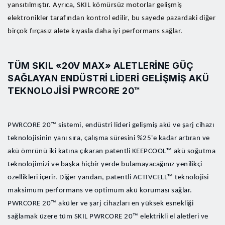
yansıtılmıştır. Ayrıca, SKIL kömürsüz motorlar gelişmiş
elektronikler tarafından kontrol edilir, bu sayede pazardaki diğer
birçok fırçasız alete kıyasla daha iyi performans sağlar.
TÜM SKIL «20V MAX» ALETLERINE GÜÇ
SAĞLAYAN ENDÜSTRI LIDERI GELIŞMIŞ AKÜ
TEKNOLOJISI PWRCORE 20™
PWRCORE 20™ sistemi, endüstri lideri gelişmiş akü ve şarj cihazı
teknolojisinin yanı sıra, çalışma süresini %25'e kadar artıran ve
akü ömrünü iki katına çıkaran patentli KEEPCOOL™ akü soğutma
teknolojimizi ve başka hiçbir yerde bulamayacağınız yenilikçi
özellikleri içerir. Diğer yandan, patentli ACTIVCELL™ teknolojisi
maksimum performans ve optimum akü koruması sağlar.
PWRCORE 20™ aküler ve şarj cihazları en yüksek esnekliği
sağlamak üzere tüm SKIL PWRCORE 20™ elektrikli el aletleri ve