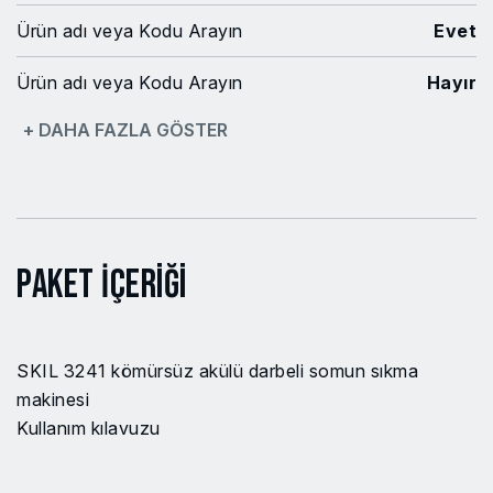
Ürün adı veya Kodu Arayın
Evet
Ürün adı veya Kodu Arayın
Hayır
+ DAHA FAZLA GÖSTER
Frenleme torku
500
İki mekanik hız
Hayır
Mandren kapasitesi
12.7 mm
Paket İçeriği
Mandren tipi
Kare
Akü hariç net ağırlık
1 kg
SKIL 3241 kömürsüz akülü darbeli somun sıkma
Gerilim
20 V Max
makinesi
Kullanım kılavuzu
Yüksüz Hız (dev/dak)
3000