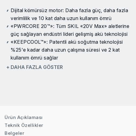
Dijital kömürsüz motor: Daha fazla güç, daha fazla
verimlilik ve 10 kat daha uzun kullanım ömrü
«PWRCORE 20™»: Tüm SKIL «20V Max» aletlerine
güç sağlayan endüstri lideri gelişmiş akü teknolojisi
«KEEPCOOL™»: Patentli akü soğutma teknolojisi
%25'e kadar daha uzun çalışma süresi ve 2 kat
kullanım ömrü sağlar
«ACTIVCELL™»: Maksimum performans ve akü
+ DAHA FAZLA GÖSTER
koruması sağlayan patentli akıllı akü ve alet
etkileşimi
Somunları ve cıvataları yorulmadan sıkıştırma ve
sökme olanağı sağlayan yüksek tork
Hız ve güç üzerinde üstün kontrol için 2 hız ayarı
Kolay aksesuar değişimi için sürtünmeli halkaya
Ürün Açıklaması
sahip sağlam 1/2" kare tornavida
Teknik Özellikler
Optimum konfor ve kontrol için ergonomik tasarım
Belgeler