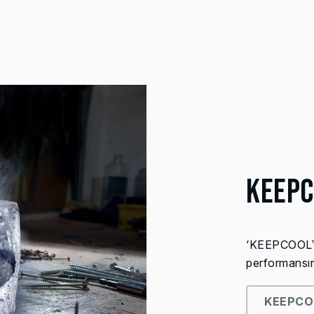
KEEP
‘KEEPCOOL™’ 
performansını 
KEEPCO