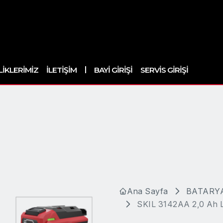
|
LIKLERIMIZ
İLETIŞIM
BAYI GIRIŞI
SERVIS GIRIŞI
Ana Sayfa
BATARYA
SKIL 3142AA 2,0 Ah