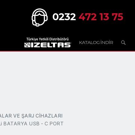
0232
472 13 75
KATALOG İNDİR
LAR VE ŞARJ CİHAZLARI
 Li BATARYA USB - C PORT