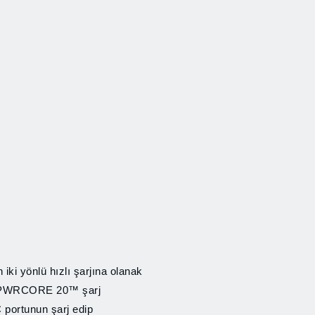
 iki yönlü hızlı şarjına olanak
KIL PWRCORE 20™ şarj
 portunun şarj edip