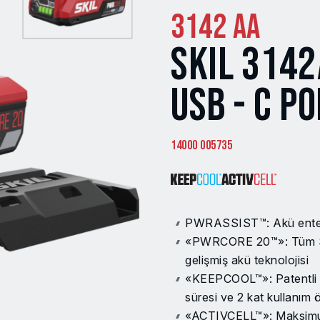
3142 AA
SKIL 3142
USB - C P
14000 005735
PWRASSIST™: Akü enteg
«PWRCORE 20™»: Tüm SKI
gelişmiş akü teknolojisi
«KEEPCOOL™»: Patentli 
süresi ve 2 kat kullanım 
«ACTIVCELL™»: Maksimum 