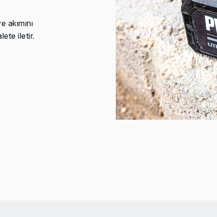
ve akımını
ete iletir.