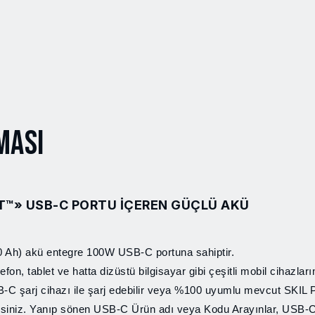
ması
™» USB-C PORTU IÇEREN GÜÇLÜ AKÜ
Ah) akü entegre 100W USB-C portuna sahiptir.
n, tablet ve hatta dizüstü bilgisayar gibi çeşitli mobil cihazların
SB-C şarj cihazı ile şarj edebilir veya %100 uyumlu mevcut S
ilirsiniz. Yanıp sönen USB-C Ürün adı veya Kodu Arayınlar, USB-C