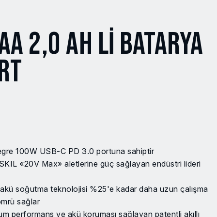
AA 2,0 AH LI BATARYA
ORT
re 100W USB-C PD 3.0 portuna sahiptir
L «20V Max» aletlerine güç sağlayan endüstri lideri
akü soğutma teknolojisi %25'e kadar daha uzun çalışma
ömrü sağlar
performans ve akü koruması sağlayan patentli akıllı