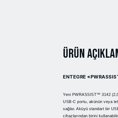
Ürün Açıkla
ENTEGRE «PWRASSIST
Yeni PWRASSIST™ 3142 (2,0 
USB-C portu, akünün veya telefo
sağlar. Aküyü standart bir U
cihazlarından birini kullanab