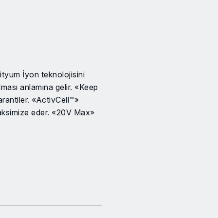
tyum İyon teknolojisini
lması anlamına gelir. «Keep
antiler. «ActivCell™»
 maksimize eder. «20V Max»