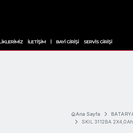
|
LIKLERIMIZ
İLETIŞIM
BAYI GIRIŞI
SERVIS GIRIŞI
Ana Sayfa
BATARYA
SKIL 3112BA 2X4,0Ah