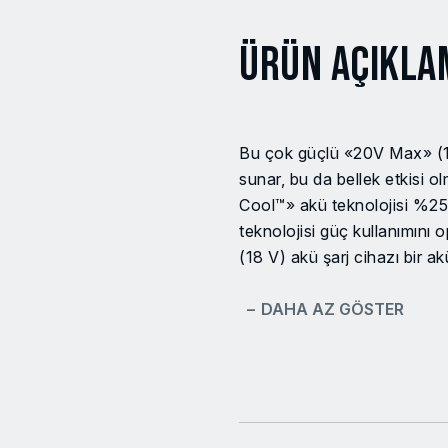
Ürün Açıkla
Bu çok güçlü «20V Max» (18 
sunar, bu da bellek etkisi 
Cool™» akü teknolojisi %25 
teknolojisi güç kullanımını
(18 V) akü şarj cihazı bir a
− DAHA AZ GÖSTER