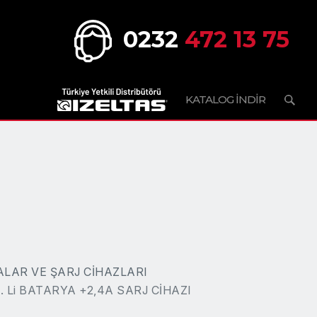
0232
472 13 75
KATALOG İNDİR
LAR VE ŞARJ CİHAZLARI
. Li BATARYA +2,4A SARJ CİHAZI