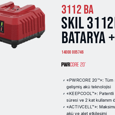
3112 BA
SKIL 3112
BATARYA +
14000 005746
«PWRCORE 20™»: Tüm SKI
gelişmiş akü teknolojisi
«KEEPCOOL™»: Patentli 
süresi ve 2 kat kullanım 
«ACTIVCELL™»: Maksimum 
akü ve alet etkileşimi