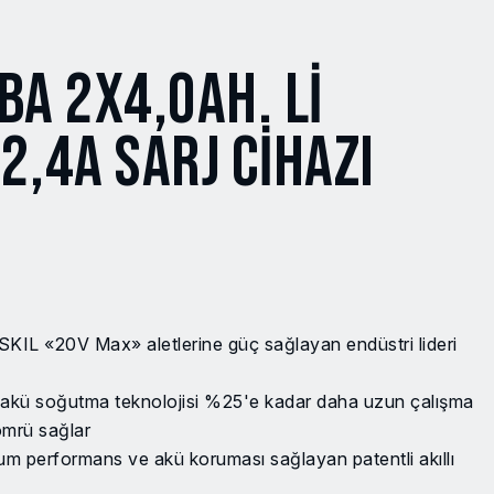
BA 2X4,0AH. LI
2,4A SARJ CİHAZI
L «20V Max» aletlerine güç sağlayan endüstri lideri
akü soğutma teknolojisi %25'e kadar daha uzun çalışma
ömrü sağlar
performans ve akü koruması sağlayan patentli akıllı