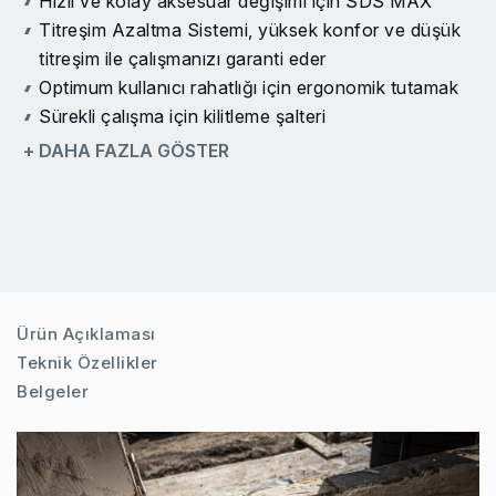
Hızlı ve kolay aksesuar değişimi için SDS MAX
Titreşim Azaltma Sistemi, yüksek konfor ve düşük
titreşim ile çalışmanızı garanti eder
Optimum kullanıcı rahatlığı için ergonomik tutamak
Sürekli çalışma için kilitleme şalteri
Rahat kullanım ve optimum kontrol için yumuşak
+ DAHA FAZLA GÖSTER
kavrama
Optimum çalışma serbestliği için 4.1 metre dayanıklı
lastik kordon
İki elle güvenli kullanım için kademesiz ayarlanabilen
yan sap
Ürün Açıklaması
Teknik Özellikler
Belgeler