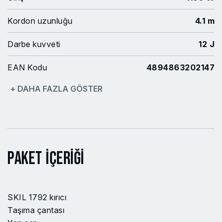
Kordon uzunluğu
4.1 m
Darbe kuvveti
12 J
EAN Kodu
4894863202147
+ DAHA FAZLA GÖSTER
Model no
RH1E1792GA
Güç Kaynağı
Şebeke elektriği
(kablolu)
Paket İçeriği
SKIL 1792 kırıcı
Taşıma çantası